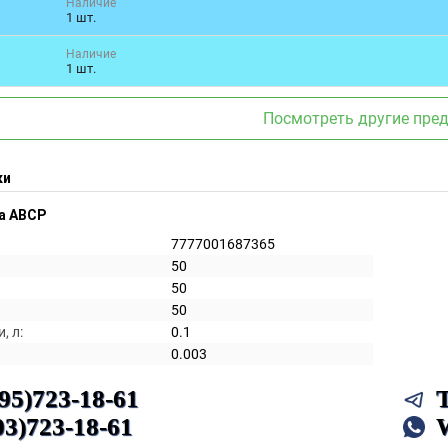
Наличие
1 шт.
Наличие
1 шт.
Посмотреть другие пре
ки
а ABCP
7777001687365
50
50
50
, л:
0.1
0.003
495)723-18-61
03)723-18-61