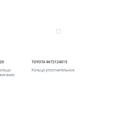
20
TOYOTA 9672124015
кольцо
Кольцо уплотнительное
ажигания