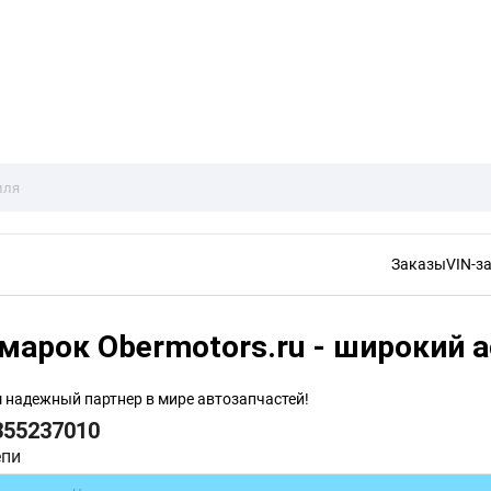
Заказы
VIN-з
марок Obermotors.ru - широкий 
ш надежный партнер в мире автозапчастей!
355237010
епи