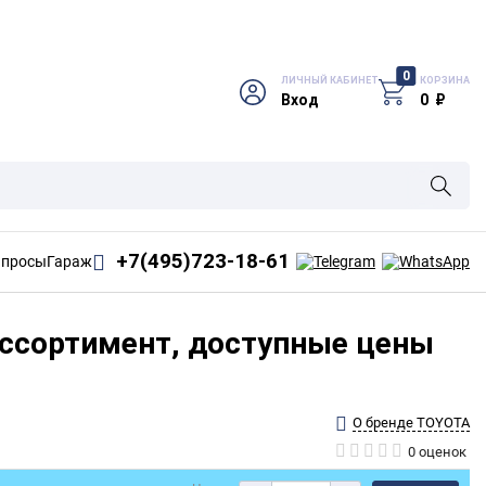
0
ЛИЧНЫЙ КАБИНЕТ
КОРЗИНА
Вход
0
₽
+
7(495)723-18-61
апросы
Гараж
ассортимент, доступные цены
О бренде TOYOTA
0 оценок