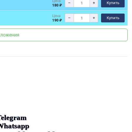
Цена
–
+
Купить
180 ₽
Цена
–
+
Купить
190 ₽
дложения
Telegram
Whatsapp