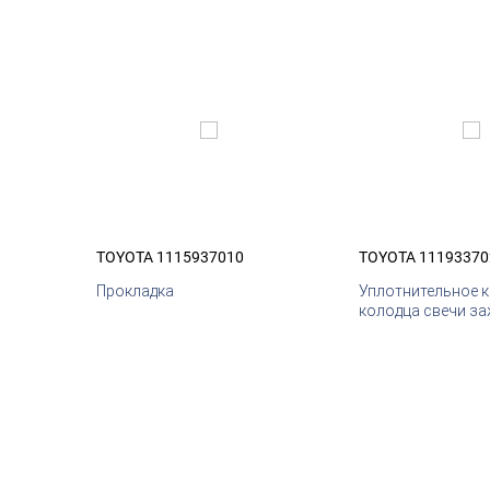
TOYOTA 1115937010
TOYOTA 11193370
Прокладка
Уплотнительное 
колодца свечи з